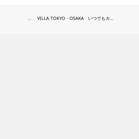
VILLA TOKYO・OSAKA いつでもカスタムオーダー
CONTENTS
Press新
HOME
夏季休業
ブランド
FUJIT
ABOUT US
せ
SHOP
GW休業
SNS
大丸京都