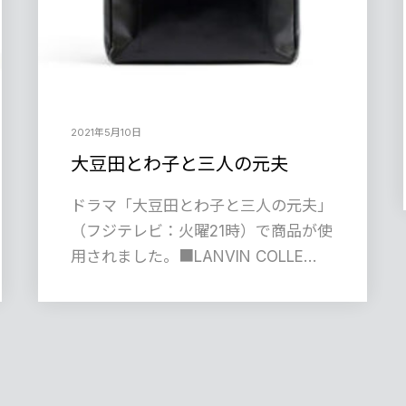
2021年5月10日
大豆田とわ子と三人の元夫
ドラマ「大豆田とわ子と三人の元夫」
（フジテレビ：火曜21時）で商品が使
用されました。■LANVIN COLLE…