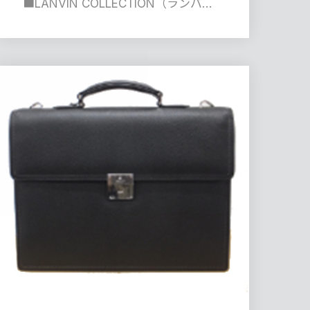
■LANVIN COLLECTION（ランバ…