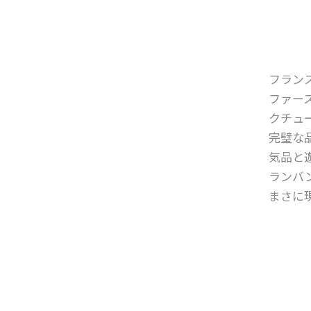
フラン
ファー
クチュ
完璧な
気品と
ランバ
まさに