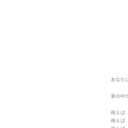
あなた
家の中
例えば
例えば