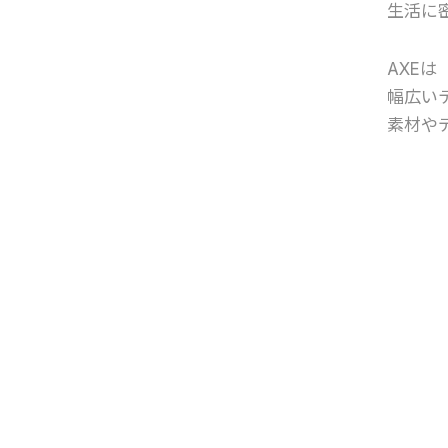
生活に
AXEは
幅広い
素材や