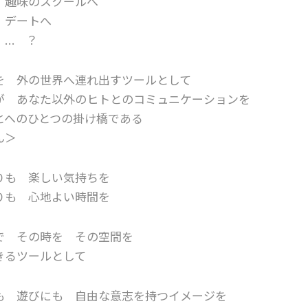
 趣味のスクールへ
 デートへ
 … ？
を 外の世界へ連れ出すツールとして
が あなた以外のヒトとのコミュニケーションを
とへのひとつの掛け橋である
ん＞
りも 楽しい気持ちを
りも 心地よい時間を
で その時を その空間を
きるツールとして
も 遊びにも 自由な意志を持つイメージを