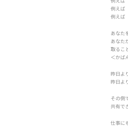
例えば
例えば
例えば
あなた
あなた
取るこ
＜かば
昨日よ
昨日よ
その側
共有で
仕事に