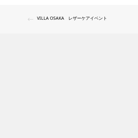
VILLA OSAKA レザーケアイベント
CONTENTS
Press新
HOME
夏季休業
ブランド
FUJIT
ABOUT US
せ
SHOP
GW休業
SNS
大丸京都