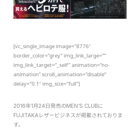
[vc_single_image image=”8776″
border_color=”grey” img_link_large=””
img_link_target=”_self” animation=”no-
animation” scroll_animation=”disable”
delay=”0.1″ img_size=”full”]
2016年1月24日発売のMEN’S CLUBに
FUJITAKAレザービジネスが掲載されておりま
す。