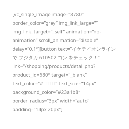
[vc_single_image image=”8780″
border_color=”grey” img_link_large=””
img_link_target=”_self” animation=”no-
animation” scroll_animation=”disable”
delay=”0.1″][button text=”イケテイオンライン
で フジタカ 610502 コン をチェック！”
link=”/shopping/products/detail.php?
product_id=680″ target=”_blank”
text_color=”#ffffff” text_size=”14px”
background_color=”#23a1b8″
border_radius=”3px” width=”auto”
padding=”14px 20px”]