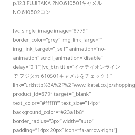
p.123 FUJITAKA ?NO.610501キャメル
NO.610502コン
[vc_single_image image=”8779″
border_color=”grey” img_link_large=””
img_link_target=”_self” animation=”no-
animation” scroll_animation=”disable”
delay=”0.1″][vc_btn title=”イケテイオンライン
で フジタカ 610501キャメルをチェック！”
link=”url:http%3A%2F%2Fwww.iketei.co.jp/shopping
product_id=679″ target=”_blank”
text_color=”#ffffff” text_size=”14px”
background_color=”#23a1b8″
border_radius=”3px” width=”auto”
padding=”14px 20px” icon=”fa-arrow-right”]