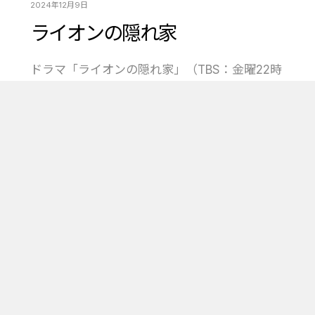
2024年12月9日
ライオンの隠れ家
ドラマ「ライオンの隠れ家」（TBS：金曜22時
00分）で商品が使用されました。
■ISIT（イズイット）
ビジネスバッグ B4
No.962504 コン