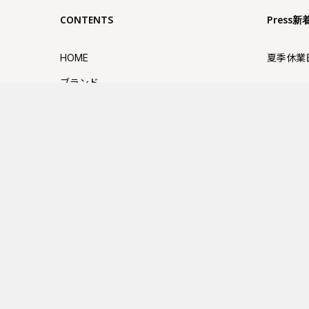
CONTENTS
Press新
HOME
夏季休業
ブランド
FUJIT
ABOUT US
せ
SHOP
GW休業
SNS
大丸京都
採用情報
お問い合わせ
近鉄百貨
プライバシーポリシー
せ
利用規約