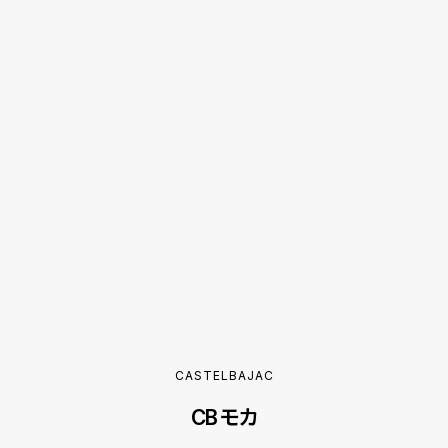
CASTELBAJAC
CB モカ