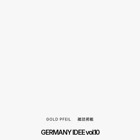
GOLD PFEIL
雑誌掲載
GERMANY IDEE vol.10