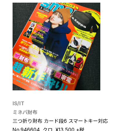
IS/IT
ミネバ財布
三つ折り財布 カード段6 スマートキー対応
No.946604 クロ
¥
13,500
+税