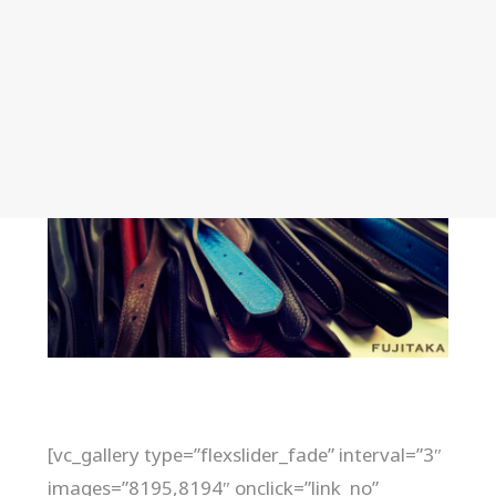
[vc_gallery type=”flexslider_fade” interval=”3″
images=”8195,8194″ onclick=”link_no”