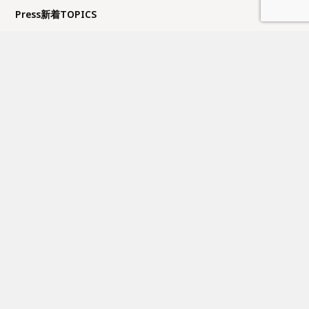
Press新着TOPICS
夏季休業日のお知らせ
FUJITAKA TOKYOにてイベントのお知らせ
GW休業日のお知らせ
大丸京都店にてイベントのお知らせ
近鉄百貨店上本町店にてイベントのお知らせ
営業日カレンダー
日
月
火
水
木
金
土