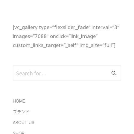
[vc_gallery type=”flexslider_fade” interval=”3″
images=”7088″ onclick=”link_image”
custom_links_target=”_self” img_size=”full”]
HOME
ブランド
ABOUT US
SHOP