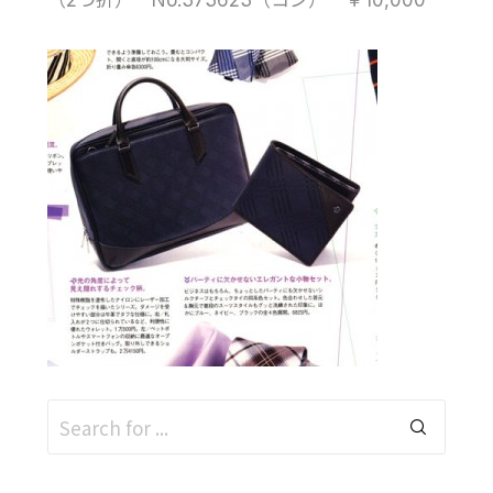
（2つ折） No.373623（コン） ￥10,000