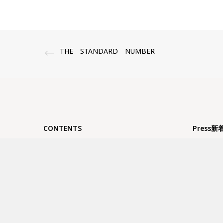
THE STANDARD NUMBER
CONTENTS
Press新
HOME
夏季休業
ブランド
FUJIT
ABOUT US
せ
SHOP
GW休業