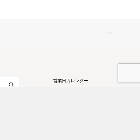
営業日カレンダー
日
月
火
水
木
金
土
1
2
3
4
5
6
7
8