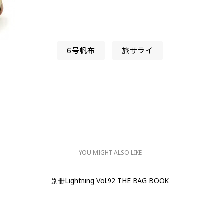
6号帆布
旅サライ
YOU MIGHT ALSO LIKE
別冊Lightning Vol.92 THE BAG BOOK