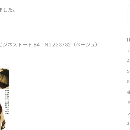
ました。
ジネストート B4 No.233732（ベージュ）
A
S
S