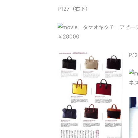
P.127（右下）
タケオキクチ アビーシリ
￥28000
P.1
ネス