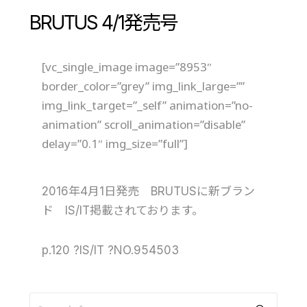
BRUTUS 4/1発売号
[vc_single_image image=”8953″
border_color=”grey” img_link_large=””
img_link_target=”_self” animation=”no-
animation” scroll_animation=”disable”
delay=”0.1″ img_size=”full”]
2016年4月1日発売 BRUTUSに新ブラン
ド IS/IT掲載されております。
p.120 ?IS/IT ?NO.954503