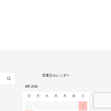
営業日カレンダー
日
月
火
水
木
金
土
1