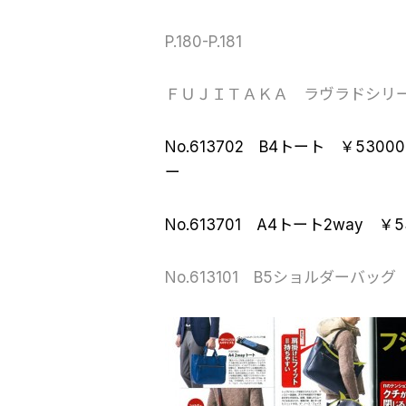
P.180-P.181
ＦＵＪＩＴＡＫＡ ラヴラドシリ
No.613702 B4トート ￥5
ー
No.613701 A4トート2way 
No.613101 B5ショルダーバッ