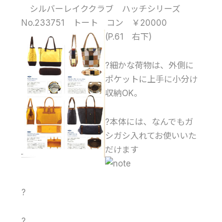
シルバーレイククラブ ハッチシリーズ
No.233751 トート コン ￥20000
(P.61 右下)
?細かな荷物は、外側に
ポケットに上手に小分け
収納OK。
?本体には、なんでもガ
シガシ入れてお使いいた
だけます
?
?