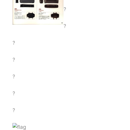
?
?
?
?
?
?
?