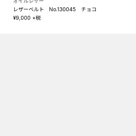
オイルレザー
レザーベルト No.130045 チョコ
¥
9,000
+税
AXE / アックス
ポッケ財布
二つ折り財布 No.605612 ブルー
¥
10,800
+税
フィオーレ財布
ペンケース No.601612 オレンジ
¥
5,800
+税
ポッケ
レザーショルダーバッグ ベルトポーチ兼用 ヨ
コ型 キャメル No.605112
¥
12,800
+税
フィオーレ財布