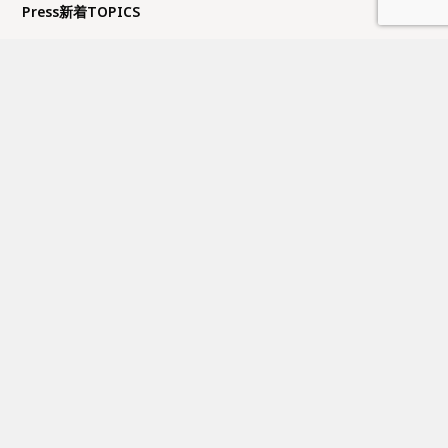
Press新着TOPICS
夏季休業日のお知らせ
FUJITAKA TOKYOにてイベントのお知らせ
GW休業日のお知らせ
大丸京都店にてイベントのお知らせ
近鉄百貨店上本町店にてイベントのお知らせ
営業日カレンダー
日
月
火
水
木
金
土