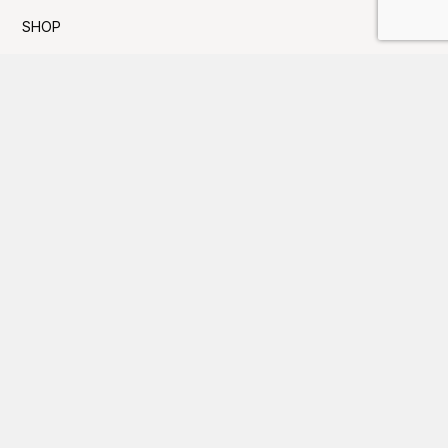
SHOP
SNS
採用情報
お問い合わせ
プライバシーポリシー
利用規約
Press新着TOPICS
夏季休業日のお知らせ
FUJITAKA TOKYOにてイベントのお知らせ
GW休業日のお知らせ
大丸京都店にてイベントのお知らせ