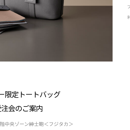
ー限定トートバッグ
受注会のご案内
５階中央ゾーン紳士鞄＜フジタカ＞