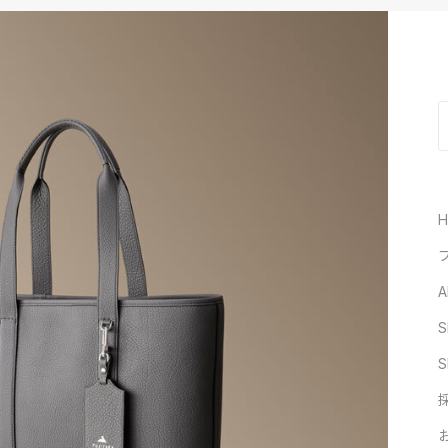
A
S
S