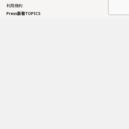
利用規約
Press新着TOPICS
夏季休業日のお知らせ
FUJITAKA TOKYOにてイベントのお知らせ
GW休業日のお知らせ
大丸京都店にてイベントのお知らせ
近鉄百貨店上本町店にてイベントのお知らせ
営業日カレンダー