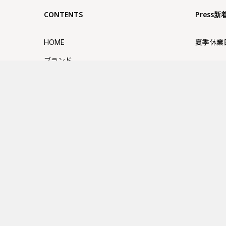
CONTENTS
Press新
HOME
夏季休業
ブランド
FUJIT
ABOUT US
せ
SHOP
GW休業
SNS
大丸京都
採用情報
お問い合わせ
近鉄百貨
プライバシーポリシー
せ
利用規約