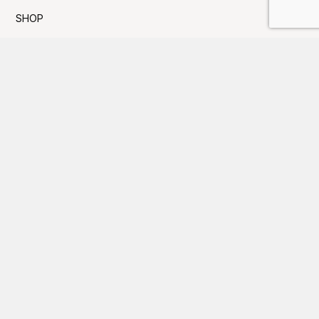
SHOP
SNS
採用情報
お問い合わせ
プライバシーポリシー
利用規約
Press新着TOPICS
夏季休業日のお知らせ
FUJITAKA TOKYOにてイベントのお知らせ
GW休業日のお知らせ
大丸京都店にてイベントのお知らせ