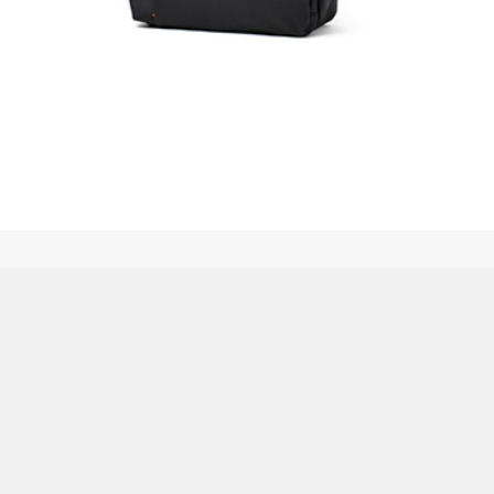
着TOPICS