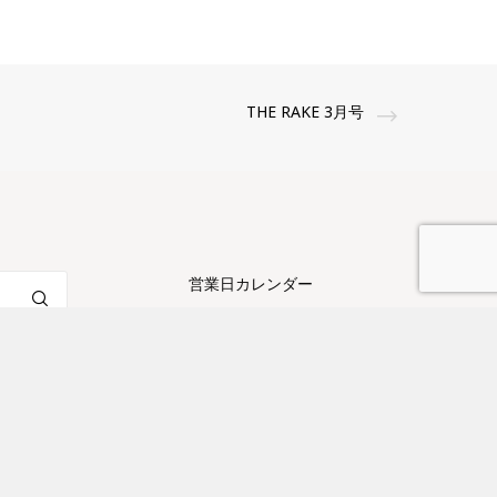
THE RAKE 3月号
営業日カレンダー
日
月
火
水
木
金
土
1
2
3
4
5
6
7
8