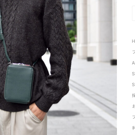
A
S
S