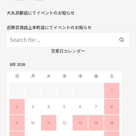
大丸京都店にてイベントのお知らせ
近鉄百貨店上本町店にてイベントのお知らせ
営業日カレンダー
日
月
火
水
木
金
土
1
2
3
4
5
6
7
8
9
10
11
12
13
14
15