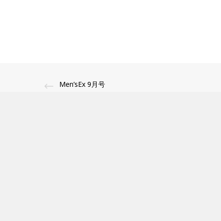
Men’sEx 9月号
CONTENTS
Press新
HOME
夏季休業
ブランド
FUJIT