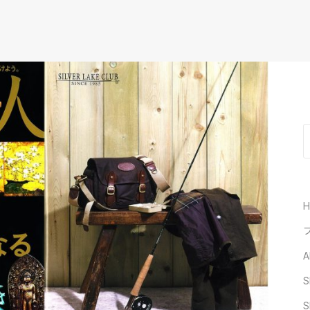
A
S
S