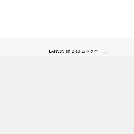
LANVIN en Bleu ムック本
営業日カレンダー
日
月
火
水
木
金
土
1