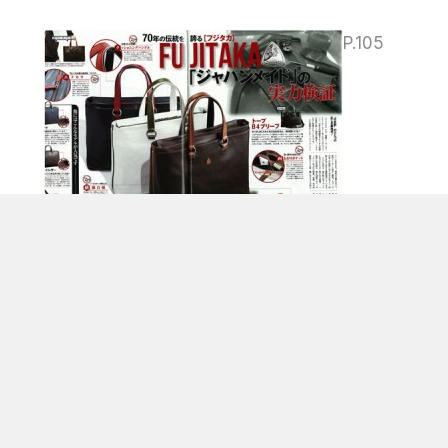
P.105
FUJITAKA コークスXmas限定 No.44501(ﾓﾉ
ｸﾛ掲載) ￥38000