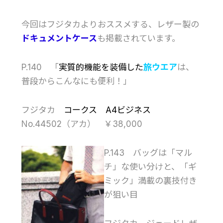
今回はフジタカよりおススメする、レザー製の
ドキュメントケース
も掲載されています。
P.140 「
実質的機能を装備した
旅ウエア
は、
普段からこんなにも便利！」
フジタカ
コークス A4ビジネス
No.44502（アカ） ￥38,000
P.143 バッグは「マル
チ」な使い分けと、「ギ
ミック」満載の裏技付き
が狙い目